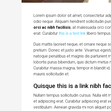
Lorem ipsum dolor sit amet, consectetur adipi
odio neque. Aliquam hendrerit sollicitudin p
orci ac nibh facilisis
, at malesuada orci con
erat. Curabitur
this is a text link
libero tempus
Duis mattis laoreet neque, et ornare neque so
pretium. Donec et justo ante. Vivamus egest
natoque penatibus et magnis dis parturient mon
lobortis purus bibendum, quis dictum metus ma
Curabitur massa magna, tempor in blandit id, 
mauris sollicitudin et.
Quisque this is a link nibh fa
Nullam tempus sollicitudin cursus. Nulla elit m
et adipiscing erat. Curabitur adipiscing era
vestibulum. Aenean gravida mi non aliquet por