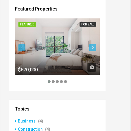
Featured Properties
FEATURED
FOR SALE
FEATURED
$570,000
$1,900/mo
Topics
Business
(4)
Construction
(4)