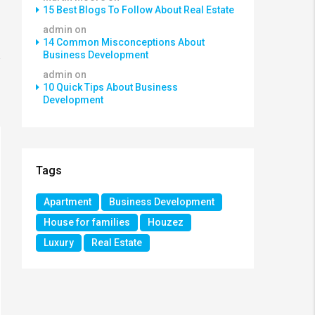
15 Best Blogs To Follow About Real Estate
admin
on
14 Common Misconceptions About
Business Development
admin
on
10 Quick Tips About Business
Development
Tags
Apartment
Business Development
House for families
Houzez
Luxury
Real Estate