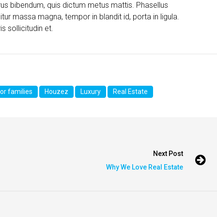
 purus bibendum, quis dictum metus mattis. Phasellus
itur massa magna, tempor in blandit id, porta in ligula.
 sollicitudin et.
or families
Houzez
Luxury
Real Estate
Next Post
Why We Love Real Estate