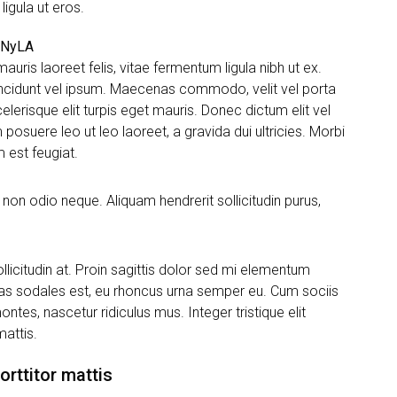
igula ut eros.
cNyLA
auris laoreet felis, vitae fermentum ligula nibh ut ex.
incidunt vel ipsum. Maecenas commodo, velit vel porta
erisque elit turpis eget mauris. Donec dictum elit vel
 posuere leo ut leo laoreet, a gravida dui ultricies. Morbi
m est feugiat.
 non odio neque. Aliquam hendrerit sollicitudin purus,
llicitudin at. Proin sagittis dolor sed mi elementum
as sodales est, eu rhoncus urna semper eu. Cum sociis
tes, nascetur ridiculus mus. Integer tristique elit
attis.
orttitor mattis