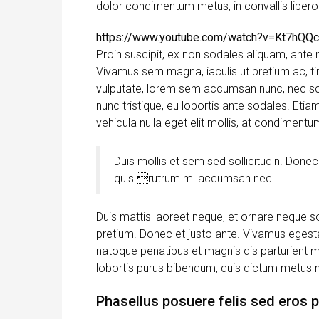
dolor condimentum metus, in convallis libero l
https://www.youtube.com/watch?v=Kt7hQQ
Proin suscipit, ex non sodales aliquam, ante m
Vivamus sem magna, iaculis ut pretium ac, t
vulputate, lorem sem accumsan nunc, nec scel
nunc tristique, eu lobortis ante sodales. Etiam
vehicula nulla eget elit mollis, at condimentu
Duis mollis et sem sed sollicitudin. Donec
quis rutrum mi accumsan nec.
Duis mattis laoreet neque, et ornare neque so
pretium. Donec et justo ante. Vivamus egest
natoque penatibus et magnis dis parturient mon
lobortis purus bibendum, quis dictum metus m
Phasellus posuere felis sed eros p