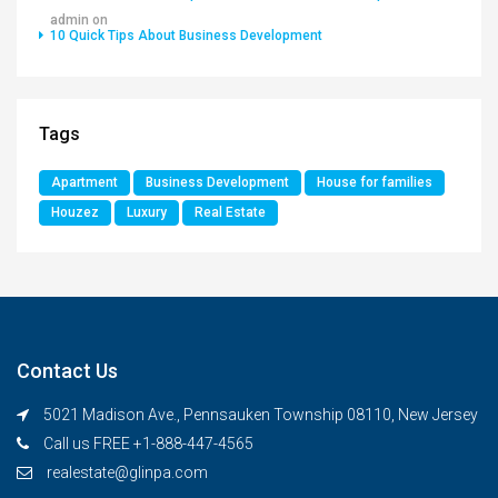
admin
on
10 Quick Tips About Business Development
Tags
Apartment
Business Development
House for families
Houzez
Luxury
Real Estate
Contact Us
5021 Madison Ave., Pennsauken Township 08110, New Jersey
Call us FREE +1-888-447-4565
realestate@glinpa.com