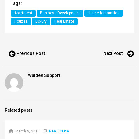
Tags:
Apartment
Business Development
House for families
Houzez
Luxury
Real Estate
Previous Post
Next Post
Walden Support
Related posts
March 9, 2016
Real Estate