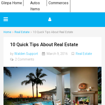
Glinpa Home
Autos
Commerces
Items
Home
Real Estate
10 Quick Tips About Real Estate
10 Quick Tips About Real Estate
by
Walden Support
March 9, 2016
Real Estate
2 Comments