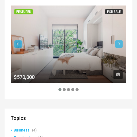
FEATURED
FOR SALE
FE
$570,000
$1
Topics
Business
(4)